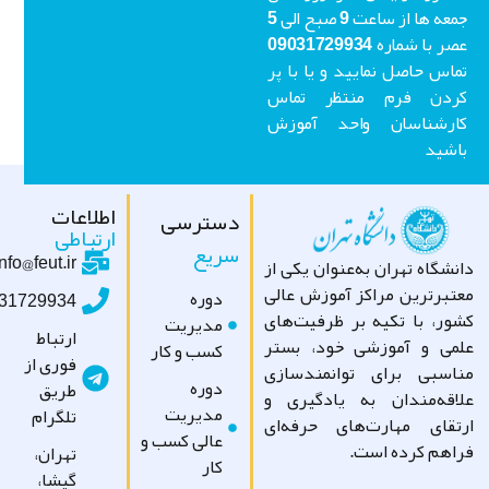
جمعه ها از ساعت 9 صبح الی 5
عصر با شماره 09031729934
اس حاصل نمایید و یا با پر
ردن فرم منتظر تماس
ارشناسان واحد آموزش
شید
اطلاعات
دسترسی
ارتباطی
سریع
info@feut.ir
شگاه تهران به‌عنوان یکی از
تبرترین مراکز آموزش عالی
دوره
09031729934
ور، با تکیه بر ظرفیت‌های
مدیریت
ارتباط
می و آموزشی خود، بستر
کسب و کار
فوری از
اسبی برای توانمندسازی
دوره
طریق
اقه‌مندان به یادگیری و
مدیریت
تلگرام
تقای مهارت‌های حرفه‌ای
عالی کسب و
اهم کرده است.
تهران،
کار
گیشا،