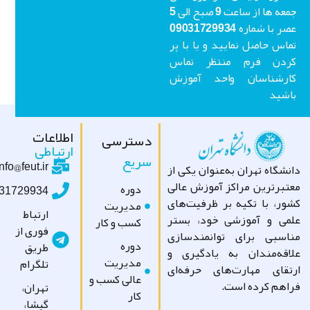
جمعه ها از ساعت 9 صبح الی 5
عصر با شماره 09031729934
اس حاصل نمایید و یا با پر
ردن فرم منتظر تماس
ارشناسان واحد آموزش
شید
اطلاعات
دسترسی
ارتباطی
سریع
info@feut.ir
شگاه تهران به‌عنوان یکی از
تبرترین مراکز آموزش عالی
دوره
09031729934
ور، با تکیه بر ظرفیت‌های
مدیریت
ارتباط
می و آموزشی خود، بستر
کسب و کار
فوری از
اسبی برای توانمندسازی
دوره
طریق
اقه‌مندان به یادگیری و
مدیریت
تلگرام
تقای مهارت‌های حرفه‌ای
عالی کسب و
اهم کرده است.
تهران،
کار
گیشا،