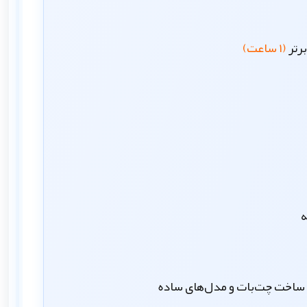
رتر
(۱ ساعت)
ه