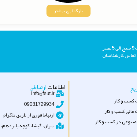
بارگذاری بیشتر
شما میتوانید جهت دریافت مشاوره رایگان هر روز حتی جمعه ها از ساعت 9 صبح الی 5 عصر
م منتظر تماس کارشناسان
اطلاعات
ارتباطی
ع
info@feut.ir
 کسب و کار
09031729934
عالی کسب و کار
ارتباط فوری از طریق تلگرام
نوعی در کسب و کار
تهران، گیشا، کوچه پانزدهم، پلاک ۹، 