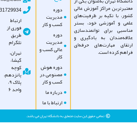
شگاه تهران به‌عنوان یکی از
تبرترین مراکز آموزش عالی
دوره
09031729934
ور، با تکیه بر ظرفیت‌های
مدیریت
ارتباط
می و آموزشی خود، بستر
کسب و کار
فوری از
اسبی برای توانمندسازی
دوره
طریق
اقه‌مندان به یادگیری و
مدیریت
تلگرام
تقای مهارت‌های حرفه‌ای
عالی کسب و
اهم کرده است.
تهران،
کار
گیشا،
دوره هوش
کوچه
مصنوعی در
پانزدهم،
کسب و کار
پلاک ۹،
واحد ۶
درباره ما
ارتباط با ما
تمامی حقوق این سایت متعلق به دانشگاه تهران می باشد.