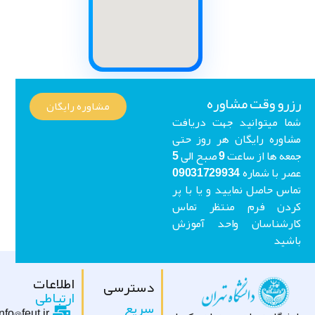
رو وقت مشاوره
مشاوره رایگان
ا میتوانید جهت دریافت
اوره رایگان هر روز حتی
جمعه ها از ساعت 9 صبح الی 5
عصر با شماره 09031729934
اس حاصل نمایید و یا با پر
ردن فرم منتظر تماس
ارشناسان واحد آموزش
شید
اطلاعات
دسترسی
ارتباطی
سریع
info@feut.ir