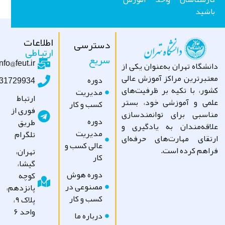
شید
اطلاعات
دسترسی
ارتباطی
سریع
info@feut.ir
شگاه تهران به‌عنوان یکی از
تبرترین مراکز آموزش عالی
دوره
09031729934
ور، با تکیه بر ظرفیت‌های
مدیریت
ارتباط
می و آموزشی خود، بستر
کسب و کار
فوری از
اسبی برای توانمندسازی
دوره
طریق
اقه‌مندان به یادگیری و
مدیریت
تلگرام
تقای مهارت‌های حرفه‌ای
عالی کسب و
اهم کرده است.
تهران،
کار
گیشا،
دوره هوش
کوچه
مصنوعی در
پانزدهم،
کسب و کار
پلاک ۹،
واحد ۶
درباره ما