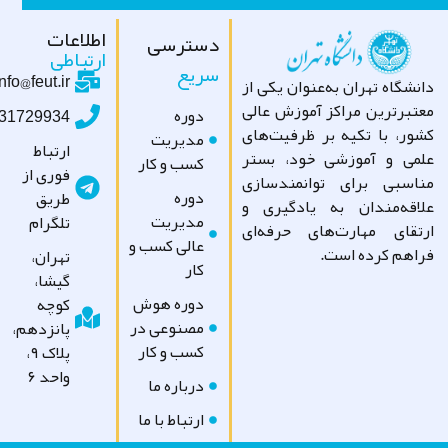
اطلاعات
دسترسی
ارتباطی
سریع
info@feut.ir
شگاه تهران به‌عنوان یکی از
تبرترین مراکز آموزش عالی
دوره
09031729934
ور، با تکیه بر ظرفیت‌های
مدیریت
ارتباط
می و آموزشی خود، بستر
کسب و کار
فوری از
اسبی برای توانمندسازی
دوره
طریق
اقه‌مندان به یادگیری و
مدیریت
تلگرام
تقای مهارت‌های حرفه‌ای
عالی کسب و
اهم کرده است.
تهران،
کار
گیشا،
دوره هوش
کوچه
مصنوعی در
پانزدهم،
کسب و کار
پلاک ۹،
واحد ۶
درباره ما
ارتباط با ما