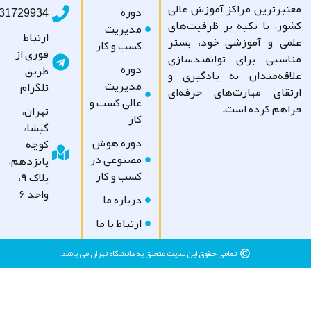
تبرترین مراکز آموزش عالی
دوره
09031729934
ور، با تکیه بر ظرفیت‌های
مدیریت
ارتباط
می و آموزشی خود، بستر
کسب و کار
فوری از
اسبی برای توانمندسازی
دوره
طریق
اقه‌مندان به یادگیری و
مدیریت
تلگرام
تقای مهارت‌های حرفه‌ای
عالی کسب و
اهم کرده است.
تهران،
کار
گیشا،
دوره هوش
کوچه
مصنوعی در
پانزدهم،
کسب و کار
پلاک ۹،
واحد ۶
درباره ما
ارتباط با ما
تمامی حقوق این سایت متعلق به دانشگاه تهران می باشد.