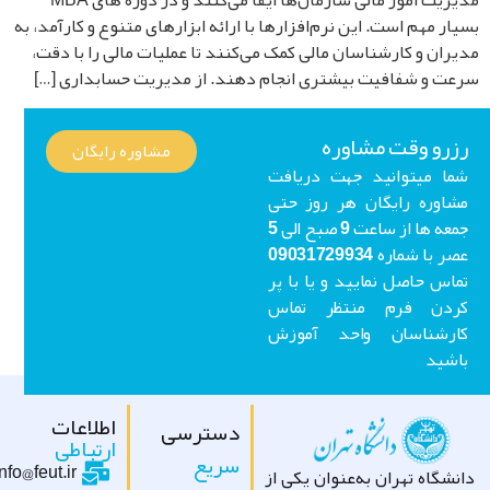
مدیریت امور مالی سازمان‌ها ایفا می‌کنند و در دوره های MBA
ار مهم است. این نرم‌افزارها با ارائه ابزارهای متنوع و کارآمد، به
ران و کارشناسان مالی کمک می‌کنند تا عملیات مالی را با دقت،
ت و شفافیت بیشتری انجام دهند. از مدیریت حسابداری […]
رو وقت مشاوره
مشاوره رایگان
ا میتوانید جهت دریافت
اوره رایگان هر روز حتی
جمعه ها از ساعت 9 صبح الی 5
عصر با شماره 09031729934
اس حاصل نمایید و یا با پر
ردن فرم منتظر تماس
ارشناسان واحد آموزش
شید
اطلاعات
دسترسی
ارتباطی
سریع
info@feut.ir
شگاه تهران به‌عنوان یکی از