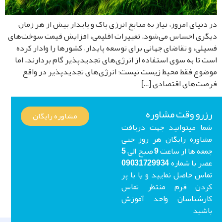
دنیای امروز، نیاز به منابع انرژی پاک و پایدار بیش از هر زمان
ری احساس می‌شود. تغییرات اقلیمی، افزایش قیمت سوخت‌های
لی، و تقاضای جهانی برای توسعه پایدار، کشورها را وادار کرده
 تا به سوی استفاده از انرژی‌های تجدیدپذیر گام بردارند. اما
وع فقط محیط زیست نیست؛ انرژی‌های تجدیدپذیر در واقع
ت‌های اقتصادی […]
رو وقت مشاوره
مشاوره رایگان
ا میتوانید جهت دریافت
اوره رایگان هر روز حتی
جمعه ها از ساعت 9 صبح الی 5
عصر با شماره 09031729934
اس حاصل نمایید و یا با پر
ردن فرم منتظر تماس
ارشناسان واحد آموزش
شید