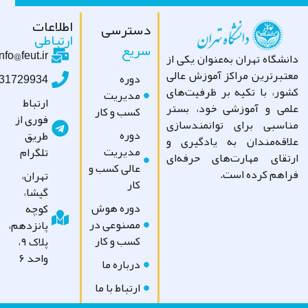
اطلاعات
دسترسی
ارتباطی
سریع
info@feut.ir
شگاه تهران به‌عنوان یکی از
تبرترین مراکز آموزش عالی
دوره
09031729934
ور، با تکیه بر ظرفیت‌های
مدیریت
ارتباط
می و آموزشی خود، بستر
کسب و کار
فوری از
اسبی برای توانمندسازی
دوره
طریق
اقه‌مندان به یادگیری و
مدیریت
تلگرام
تقای مهارت‌های حرفه‌ای
عالی کسب و
اهم کرده است.
تهران،
کار
گیشا،
دوره هوش
کوچه
مصنوعی در
پانزدهم،
کسب و کار
پلاک ۹،
واحد ۶
درباره ما
ارتباط با ما