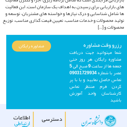
اریابی فرآیندی است که شامل برنامه ریزی، اجرا و کنترل فعالیت
 بازاریابی برای رسیدن به اهداف یک سازمان است. این فعالیت
شامل شناسایی و درک نیازها و خواسته های مشتریان، توسعه و
ید محصولات و خدمات مناسب، تعیین قیمت گذاری مناسب، توزیع
ولات و […]
رو وقت مشاوره
مشاوره رایگان
ا میتوانید جهت دریافت
اوره رایگان هر روز حتی
جمعه ها از ساعت 9 صبح الی 5
عصر با شماره 09031729934
اس حاصل نمایید و یا با پر
ردن فرم منتظر تماس
ارشناسان واحد آموزش
شید
اطلاعات
دسترسی
ارتباطی