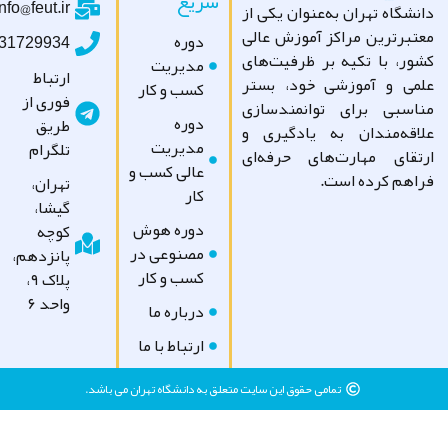
سریع
info@feut.ir
شگاه تهران به‌عنوان یکی از
تبرترین مراکز آموزش عالی
دوره
09031729934
ور، با تکیه بر ظرفیت‌های
مدیریت
ارتباط
می و آموزشی خود، بستر
کسب و کار
فوری از
اسبی برای توانمندسازی
دوره
طریق
اقه‌مندان به یادگیری و
مدیریت
تلگرام
تقای مهارت‌های حرفه‌ای
عالی کسب و
اهم کرده است.
تهران،
کار
گیشا،
دوره هوش
کوچه
مصنوعی در
پانزدهم،
کسب و کار
پلاک ۹،
واحد ۶
درباره ما
ارتباط با ما
تمامی حقوق این سایت متعلق به دانشگاه تهران می باشد.