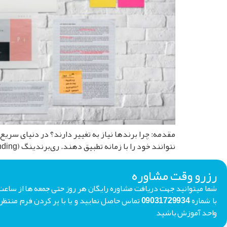
مقدمه: چرا برندها نیاز به تغییر دارند؟ در دنیای سریع
نتوانند خود را با زمانه تطبیق دهند. ری‌برندینگ (Rebranding)، ابزاری استراتژیک برای بازسازی هویت برند، با هدف بازگشت به ذهن مخاطب یا ورود به بازارهای جدید. […]
رزرو وقت مشاوره
با شماره 09031729934 تماس حاصل نمایید و یا با پر کردن فر
واحد آموزش باشید