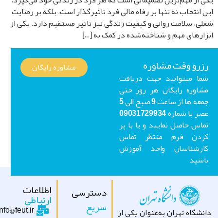
 از مهم‌ترین تصمیماتی است که هر فرد در زندگی خود می‌گیرد.
 انتخاب نه تنها بر رفاه مالی فرد تاثیرگذار است، بلکه بر رضایت
ی، سلامت روانی و کیفیت زندگی نیز تاثیر مستقیم دارد. یکی از
ارهای مهم و شناخته‌شده در کمک به […]
رو وقت مشاوره
مشاوره رایگان
ا میتوانید جهت دریافت
اوره رایگان هر روز حتی
جمعه ها از ساعت 9 صبح الی 5
عصر با شماره 09031729934
اس حاصل نمایید و یا با پر
ردن فرم منتظر تماس
ارشناسان واحد آموزش
شید
اطلاعات
دسترسی
ارتباطی
سریع
info@feut.ir
شگاه تهران به‌عنوان یکی از