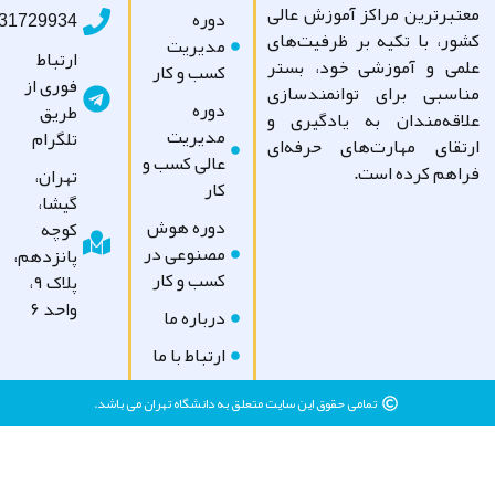
تبرترین مراکز آموزش عالی
دوره
09031729934
ور، با تکیه بر ظرفیت‌های
مدیریت
ارتباط
می و آموزشی خود، بستر
کسب و کار
فوری از
اسبی برای توانمندسازی
دوره
طریق
اقه‌مندان به یادگیری و
مدیریت
تلگرام
تقای مهارت‌های حرفه‌ای
عالی کسب و
اهم کرده است.
تهران،
کار
گیشا،
دوره هوش
کوچه
مصنوعی در
پانزدهم،
کسب و کار
پلاک ۹،
واحد ۶
درباره ما
ارتباط با ما
تمامی حقوق این سایت متعلق به دانشگاه تهران می باشد.