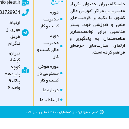
سریع
info@feut.ir
شگاه تهران به‌عنوان یکی از
تبرترین مراکز آموزش عالی
دوره
09031729934
ور، با تکیه بر ظرفیت‌های
مدیریت
ارتباط
می و آموزشی خود، بستر
کسب و کار
فوری از
اسبی برای توانمندسازی
دوره
طریق
اقه‌مندان به یادگیری و
مدیریت
تلگرام
تقای مهارت‌های حرفه‌ای
عالی کسب و
اهم کرده است.
تهران،
کار
گیشا،
دوره هوش
کوچه
مصنوعی در
پانزدهم،
کسب و کار
پلاک ۹،
واحد ۶
درباره ما
ارتباط با ما
تمامی حقوق این سایت متعلق به دانشگاه تهران می باشد.