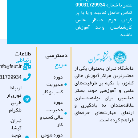
عصر با شماره 09031729934
اس حاصل نمایید و یا با پر
ردن فرم منتظر تماس
ارشناسان واحد آموزش
شید
اطلاعات
دسترسی
ارتباطی
سریع
info@feut.ir
شگاه تهران به‌عنوان یکی از
تبرترین مراکز آموزش عالی
دوره
09031729934
ور، با تکیه بر ظرفیت‌های
مدیریت
ارتباط
می و آموزشی خود، بستر
کسب و کار
فوری از
اسبی برای توانمندسازی
دوره
طریق
اقه‌مندان به یادگیری و
مدیریت
تلگرام
تقای مهارت‌های حرفه‌ای
عالی کسب و
اهم کرده است.
تهران،
کار
گیشا،
دوره هوش
کوچه