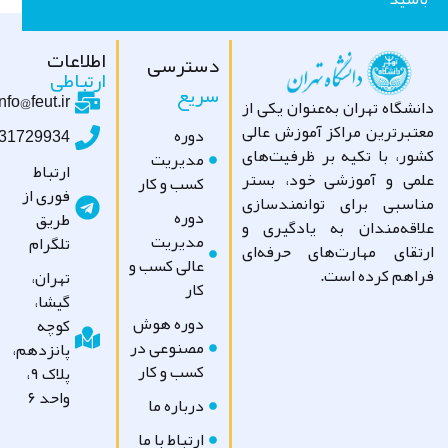
اطلاعات
دسترسی
ارتباطی
سریع
info@feut.ir
شگاه تهران به‌عنوان یکی از
تبرترین مراکز آموزش عالی
دوره
09031729934
ور، با تکیه بر ظرفیت‌های
مدیریت
ارتباط
می و آموزشی خود، بستر
کسب و کار
فوری از
اسبی برای توانمندسازی
دوره
طریق
اقه‌مندان به یادگیری و
مدیریت
تلگرام
تقای مهارت‌های حرفه‌ای
عالی کسب و
اهم کرده است.
تهران،
کار
گیشا،
دوره هوش
کوچه
مصنوعی در
پانزدهم،
کسب و کار
پلاک ۹،
واحد ۶
درباره ما
ارتباط با ما