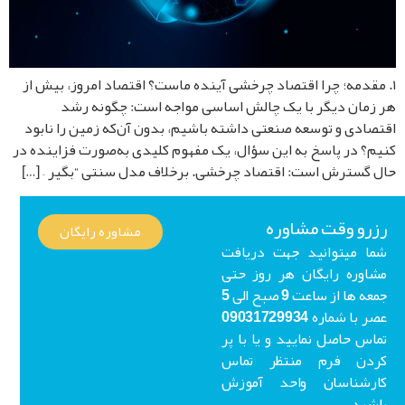
مقدمه؛ چرا اقتصاد چرخشی آینده ماست؟ اقتصاد امروز، بیش از
زمان دیگر با یک چالش اساسی مواجه است: چگونه رشد
صادی و توسعه صنعتی داشته باشیم، بدون آن‌که زمین را نابود
م؟ در پاسخ به این سؤال، یک مفهوم کلیدی به‌صورت فزاینده در
 گسترش است: اقتصاد چرخشی. برخلاف مدل سنتی “بگیر – […]
رو وقت مشاوره
مشاوره رایگان
ا میتوانید جهت دریافت
اوره رایگان هر روز حتی
جمعه ها از ساعت 9 صبح الی 5
عصر با شماره 09031729934
اس حاصل نمایید و یا با پر
ردن فرم منتظر تماس
ارشناسان واحد آموزش
شید