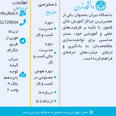
اطلاعات
دسترسی
ارتباطی
سریع
info@feut.ir
شگاه تهران به‌عنوان یکی از
تبرترین مراکز آموزش عالی
دوره
09031729934
ور، با تکیه بر ظرفیت‌های
مدیریت
ارتباط
می و آموزشی خود، بستر
کسب و کار
فوری از
اسبی برای توانمندسازی
دوره
طریق
اقه‌مندان به یادگیری و
مدیریت
تلگرام
تقای مهارت‌های حرفه‌ای
عالی کسب و
اهم کرده است.
تهران،
کار
گیشا،
دوره هوش
کوچه
مصنوعی در
پانزدهم،
کسب و کار
پلاک ۹،
واحد ۶
درباره ما
ارتباط با ما
تمامی حقوق این سایت متعلق به دانشگاه تهران می باشد.