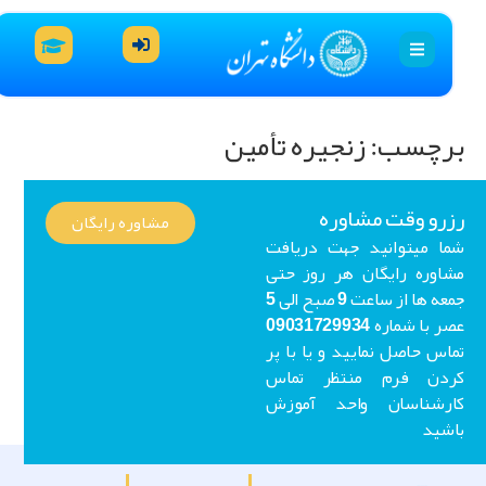
رچسب:
زنجیره تأمین
رو وقت مشاوره
مشاوره رایگان
ا میتوانید جهت دریافت
اوره رایگان هر روز حتی
جمعه ها از ساعت 9 صبح الی 5
عصر با شماره 09031729934
اس حاصل نمایید و یا با پر
ردن فرم منتظر تماس
ارشناسان واحد آموزش
شید