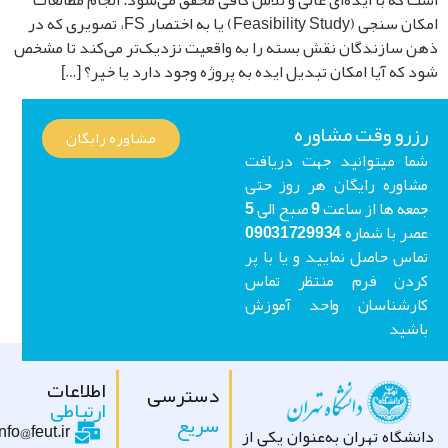
 که با ایده‌ای عالی و تلاش کافی محقق می‌شود. انجام مطالعات
امکان سنجی (Feasibility Study) یا به اختصار FS، تصویری که در
 سازندگان نقش بسته را به واقعیت نزدیک‌تر می‌کند تا مشخص
 که آیا امکان تبدیل ایده به پروژه وجود دارد یا خیر؟ […]
رو وقت مشاوره
مشاوره رایگان
ا میتوانید جهت دریافت
اوره رایگان هر روز حتی
جمعه ها از ساعت 9 صبح الی 5
عصر با شماره 09031729934
اس حاصل نمایید و یا با پر
ردن فرم منتظر تماس
ارشناسان واحد آموزش
شید
اطلاعات
دسترسی
ارتباطی
سریع
info@feut.ir
شگاه تهران به‌عنوان یکی از