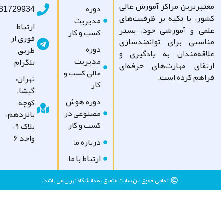
تبرترین مراکز آموزش عالی
دوره
09031729934
ور، با تکیه بر ظرفیت‌های
مدیریت
ارتباط
می و آموزشی خود، بستر
کسب و کار
فوری از
اسبی برای توانمندسازی
دوره
طریق
اقه‌مندان به یادگیری و
مدیریت
تلگرام
تقای مهارت‌های حرفه‌ای
عالی کسب و
اهم کرده است.
تهران،
کار
گیشا،
دوره هوش
کوچه
مصنوعی در
پانزدهم،
کسب و کار
پلاک ۹،
واحد ۶
درباره ما
ارتباط با ما
تمامی حقوق این سایت متعلق به دانشگاه تهران می باشد.