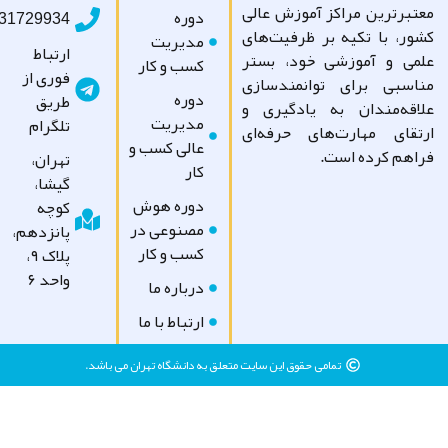
تبرترین مراکز آموزش عالی
دوره
09031729934
ور، با تکیه بر ظرفیت‌های
مدیریت
ارتباط
می و آموزشی خود، بستر
کسب و کار
فوری از
اسبی برای توانمندسازی
دوره
طریق
اقه‌مندان به یادگیری و
مدیریت
تلگرام
تقای مهارت‌های حرفه‌ای
عالی کسب و
اهم کرده است.
تهران،
کار
گیشا،
دوره هوش
کوچه
مصنوعی در
پانزدهم،
کسب و کار
پلاک ۹،
واحد ۶
درباره ما
ارتباط با ما
تمامی حقوق این سایت متعلق به دانشگاه تهران می باشد.