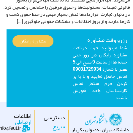
شوند. آنها ابزارهایی هستند که به کمک آنها می‌توان به‌طور
ونی تعهدات، مسئولیت‌ها و حقوق طرفین را مشخص و تضمین کرد.
دنیای تجارت، قراردادها نقش بسیار مهمی در حفظ حقوق کسب و
ها دارند و از بروز اختلافات و مشکلات حقوقی جلوگیری […]
رو وقت مشاوره
مشاوره رایگان
ا میتوانید جهت دریافت
اوره رایگان هر روز حتی
جمعه ها از ساعت 9 صبح الی 5
عصر با شماره 09031729934
اس حاصل نمایید و یا با پر
ردن فرم منتظر تماس
ارشناسان واحد آموزش
شید
اطلاعات
دسترسی
ارتباطی
سریع
info@feut.ir
شگاه تهران به‌عنوان یکی از