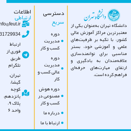
اطلاعات
دسترسی
ارتباطی
سریع
info@feut.ir
شگاه تهران به‌عنوان یکی از
تبرترین مراکز آموزش عالی
دوره
09031729934
ور، با تکیه بر ظرفیت‌های
مدیریت
ارتباط
می و آموزشی خود، بستر
کسب و کار
فوری از
اسبی برای توانمندسازی
دوره
طریق
اقه‌مندان به یادگیری و
مدیریت
تلگرام
تقای مهارت‌های حرفه‌ای
عالی کسب و
اهم کرده است.
تهران،
کار
گیشا،
دوره هوش
کوچه
مصنوعی در
پانزدهم،
کسب و کار
پلاک ۹،
واحد ۶
درباره ما
ارتباط با ما