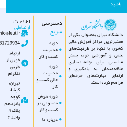
شید
اطلاعات
دسترسی
ارتباطی
سریع
info@feut.ir
شگاه تهران به‌عنوان یکی از
تبرترین مراکز آموزش عالی
دوره
09031729934
ور، با تکیه بر ظرفیت‌های
مدیریت
ارتباط
می و آموزشی خود، بستر
کسب و کار
فوری از
اسبی برای توانمندسازی
دوره
طریق
اقه‌مندان به یادگیری و
مدیریت
تلگرام
تقای مهارت‌های حرفه‌ای
عالی کسب و
اهم کرده است.
تهران،
کار
گیشا،
دوره هوش
کوچه
مصنوعی در
پانزدهم،
کسب و کار
پلاک ۹،
واحد ۶
درباره ما