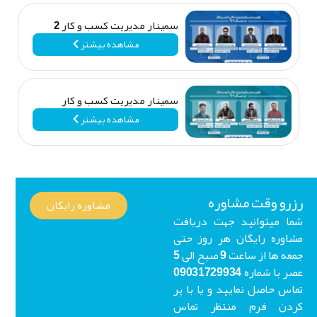
سمینار مدیریت کسب و کار 2
مشاهده بیشتر
سمینار مدیریت کسب و کار
مشاهده بیشتر
رو وقت مشاوره
مشاوره رایگان
ا میتوانید جهت دریافت
اوره رایگان هر روز حتی
جمعه ها از ساعت 9 صبح الی 5
عصر با شماره 09031729934
اس حاصل نمایید و یا با پر
ردن فرم منتظر تماس