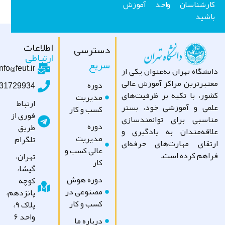
ارشناسان واحد آموزش
شید
اطلاعات
دسترسی
ارتباطی
سریع
info@feut.ir
شگاه تهران به‌عنوان یکی از
تبرترین مراکز آموزش عالی
دوره
09031729934
ور، با تکیه بر ظرفیت‌های
مدیریت
ارتباط
می و آموزشی خود، بستر
کسب و کار
فوری از
اسبی برای توانمندسازی
دوره
طریق
اقه‌مندان به یادگیری و
مدیریت
تلگرام
تقای مهارت‌های حرفه‌ای
عالی کسب و
اهم کرده است.
تهران،
کار
گیشا،
دوره هوش
کوچه
مصنوعی در
پانزدهم،
کسب و کار
پلاک ۹،
واحد ۶
درباره ما