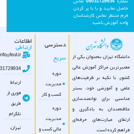
شماره 09031729934 تماس
اصل نمایید و یا با پر کردن
رم منتظر تماس کارشناسان
احد آموزش باشید
اطلاعات
دسترسی
ارتباطی
info@feut.ir
سریع
نشگاه تهران به‌عنوان یکی از
تبرترین مراکز آموزش عالی
09031729934
دوره
ور، با تکیه بر ظرفیت‌های
ارتباط
مدیریت
می و آموزشی خود، بستر
فوری از
کسب و کار
اسبی برای توانمندسازی
طریق
دوره
اقه‌مندان به یادگیری و
تلگرام
مدیریت
تقای مهارت‌های حرفه‌ای
تهران،
عالی کسب و
اهم کرده است.