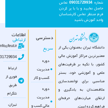
شماره 09031729934 تماس
اصل نمایید و یا با پر کردن
رم منتظر تماس کارشناسان
احد آموزش باشید
اطلاعات
دسترسی
ارتباطی
info@feut.ir
سریع
نشگاه تهران به‌عنوان یکی از
تبرترین مراکز آموزش عالی
09031729934
دوره
ور، با تکیه بر ظرفیت‌های
ارتباط
مدیریت
می و آموزشی خود، بستر
فوری از
کسب و کار
اسبی برای توانمندسازی
طریق
دوره
اقه‌مندان به یادگیری و
تلگرام
مدیریت
تقای مهارت‌های حرفه‌ای
تهران،
عالی کسب و
اهم کرده است.