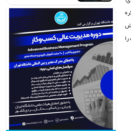
ره
قش
را