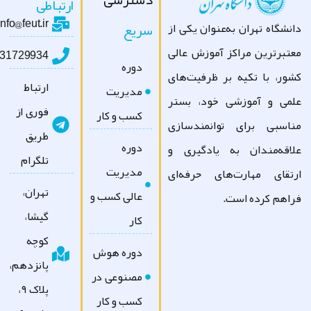
ارتباطی
info@feut.ir
سریع
نشگاه تهران به‌عنوان یکی از
تبرترین مراکز آموزش عالی
09031729934
دوره
ور، با تکیه بر ظرفیت‌های
ارتباط
مدیریت
می و آموزشی خود، بستر
فوری از
کسب و کار
اسبی برای توانمندسازی
طریق
دوره
اقه‌مندان به یادگیری و
تلگرام
مدیریت
تقای مهارت‌های حرفه‌ای
تهران،
عالی کسب و
اهم کرده است.
گیشا،
کار
کوچه
دوره هوش
پانزدهم،
مصنوعی در
پلاک ۹،
کسب و کار