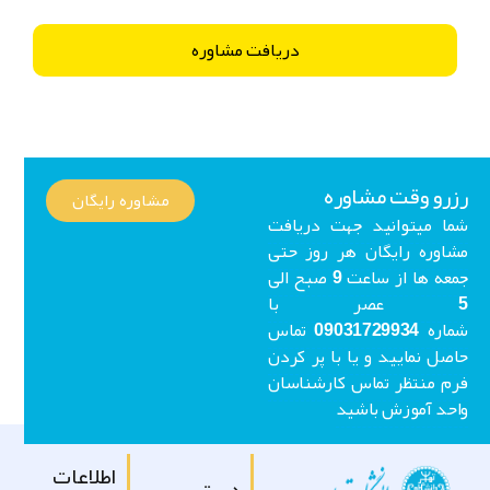
زرو وقت مشاوره
مشاوره رایگان
ما میتوانید جهت دریافت
شاوره رایگان هر روز حتی
جمعه ها از ساعت 9 صبح الی
5 عصر با
شماره 09031729934 تماس
اصل نمایید و یا با پر کردن
رم منتظر تماس کارشناسان
احد آموزش باشید
اطلاعات
دسترسی