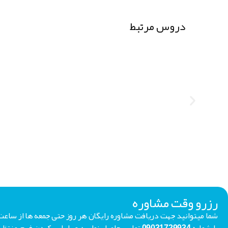
دروس مرتبط
رزرو وقت مشاوره
با شماره 09031729934 تماس حاصل نمایید و یا با پر کردن فر